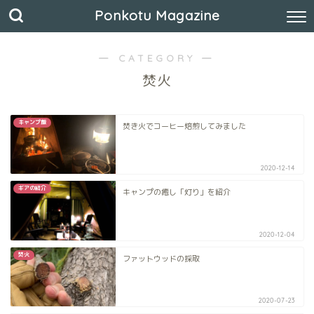
Ponkotu Magazine
― CATEGORY ―
焚火
キャンプ飯
焚き火でコーヒー焙煎してみました
2020-12-14
ギアの紹介
キャンプの癒し「灯り」を紹介
2020-12-04
焚火
ファットウッドの採取
2020-07-23