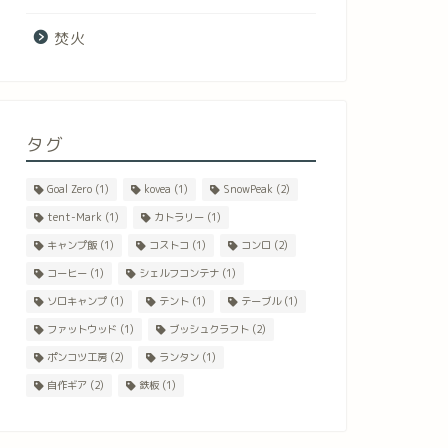
焚火
タグ
Goal Zero
(1)
kovea
(1)
SnowPeak
(2)
tent-Mark
(1)
カトラリー
(1)
キャンプ飯
(1)
コストコ
(1)
コンロ
(2)
コーヒー
(1)
シェルフコンテナ
(1)
ソロキャンプ
(1)
テント
(1)
テーブル
(1)
ファットウッド
(1)
ブッシュクラフト
(2)
ポンコツ工房
(2)
ランタン
(1)
自作ギア
(2)
鉄板
(1)