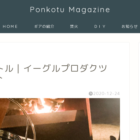
Ponkotu Magazine
ＨＯＭＥ
ギアの紹介
焚火
ＤＩＹ
お知らせ
トル｜イーグルプロダクツ
介
2020-12-24