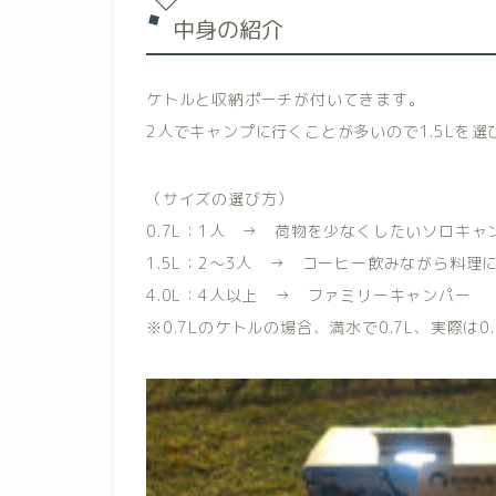
中身の紹介
ケトルと収納ポーチが付いてきます。
2人でキャンプに行くことが多いので1.5Lを選
（サイズの選び方）
0.7L：1人 → 荷物を少なくしたいソロキャ
1.5L：2～3人 → コーヒー飲みながら料理
4.0L：4人以上 → ファミリーキャンパー
※0.7Lのケトルの場合、満水で0.7L、実際は0